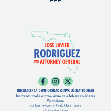
###
INICIO
ACERCA DE
PRIORIDADES
INVOLÚCRATE
DONAR
Para cualquier consulta de prensa, póngase en contacto con
press@jjr.vote
Mailing Address:
Jose Javier Rodriguez for Florida Attorney General
c/o Computare.Partners